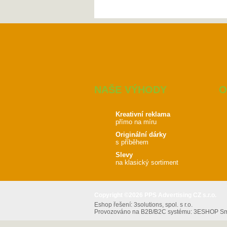
NAŠE VÝHODY
O
Kreativní reklama
přímo na míru
Originální dárky
s příběhem
Slevy
na klasický sortiment
Copyright ©2026 PPS Advertising CZ s.r.o.
Eshop řešení:
3solutions, spol. s r.o.
Provozováno na B2B/B2C systému:
3ESHOP Sma