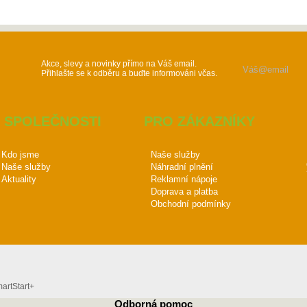
Akce, slevy a novinky přímo na Váš email.
Přihlašte se k odběru a buďte informováni včas.
 SPOLEČNOSTI
PRO ZÁKAZNÍKY
Kdo jsme
Naše služby
Naše služby
Náhradní plnění
Aktuality
Reklamní nápoje
Doprava a platba
Obchodní podmínky
rtStart+
Odborná pomoc