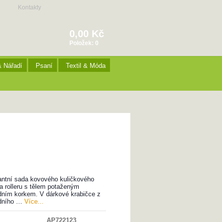
Kontakty
0,00 Kč
Položek:
0
& Nářadí
Psaní
Textil & Móda
antní sada kovového kuličkového
a rolleru s tělem potaženým
odním korkem. V dárkové krabičce z
odního …
Více...
AP722123