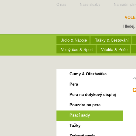
O nás
Naše služby
Náhradní pln
VOLE
Jídlo & Nápoje
Tašky & Cestování
Volný čas & Sport
Vitalita & Péče
Gumy & Ořezávátka
P
Pera
Pera na dotykový displej
Pouzdra na pera
Psací sady
Tužky
Zvýrazňovače