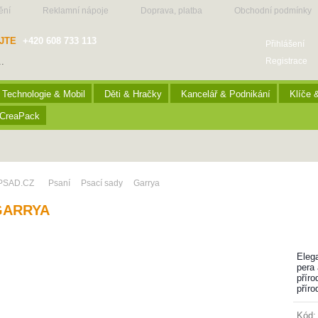
ění
Reklamní nápoje
Doprava, platba
Obchodní podmínky
JTE
+420 608 733 113
Přihlášení
Registrace
Technologie & Mobil
Děti & Hračky
Kancelář & Podnikání
Klíče 
CreaPack
PSAD.CZ
Psaní
Psací sady
Garrya
GARRYA
Eleg
pera 
přír
přír
Kód: