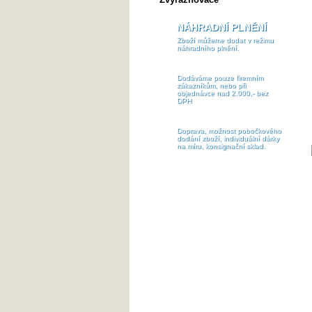
NÁHRADNÍ PLNĚNÍ
Zboží můžeme dodat v režimu
náhradního plnění.
Dodáváme pouze firemním
zákazníkům, nebo při
objednávce nad 2.000,- bez
DPH
Doprava, možnost pobočkového
dodání zboží, individuální dárky
na míru, konsignační sklad.