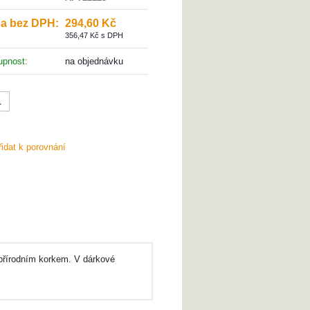
a bez DPH:
294,60 Kč
356,47 Kč s DPH
tupnost:
na objednávku
VLOŽIT DO KOŠÍKU
řidat k porovnání
 přírodním korkem. V dárkové