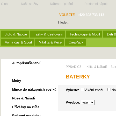
O nás
Naše služby
Náhradní plnění
Reklamní nápoje
VOLEJTE
+420 608 733 113
Jídlo & Nápoje
Tašky & Cestování
Technologie & Mobil
Děti 
Volný čas & Sport
Vitalita & Péče
CreaPack
Autopříslušenství
PPSAD.CZ
Klíče & Nářadí
Bat
Baterky
BATERKY
Metry
Mince do nákupních vozíků
Vyberte:
Akční zboží
No
Nože & Nářadí
Výrobce:
Přívěšky na klíče
Reflexní produkty