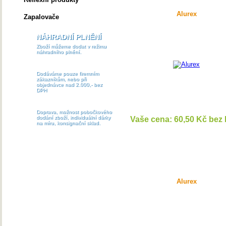
Alurex
Zapalovače
NÁHRADNÍ PLNĚNÍ
Zboží můžeme dodat v režimu
náhradního plnění.
Dodáváme pouze firemním
zákazníkům, nebo při
objednávce nad 2.000,- bez
DPH
Doprava, možnost pobočkového
dodání zboží, individuální dárky
Vaše cena: 60,50 Kč bez
na míru, konsignační sklad.
DETAI
Alurex