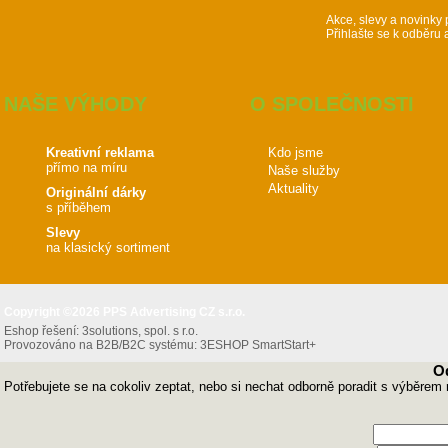
Akce, slevy a novinky 
Přihlašte se k odběru 
NAŠE VÝHODY
O SPOLEČNOSTI
Kreativní reklama
Kdo jsme
přímo na míru
Naše služby
Aktuality
Originální dárky
s příběhem
Slevy
na klasický sortiment
Copyright ©2026 PPS Advertising CZ s.r.o.
Eshop řešení:
3solutions, spol. s r.o.
Provozováno na B2B/B2C systému:
3ESHOP SmartStart+
O
Potřebujete se na cokoliv zeptat, nebo si nechat odborně poradit s výběrem