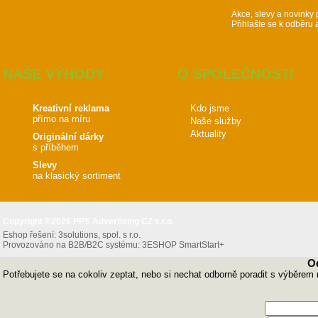
Akce, slevy a novinky 
Přihlašte se k odběru 
NAŠE VÝHODY
O SPOLEČNOSTI
Kreativní reklama
Kdo jsme
přímo na míru
Naše služby
Aktuality
Originální dárky
s příběhem
Slevy
na klasický sortiment
Copyright ©2026 PPS Advertising CZ s.r.o.
Eshop řešení:
3solutions, spol. s r.o.
Provozováno na B2B/B2C systému:
3ESHOP SmartStart+
O
Potřebujete se na cokoliv zeptat, nebo si nechat odborně poradit s výběrem