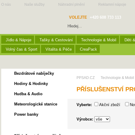
O nás
Naše služby
Náhradní plnění
Reklamní nápoje
VOLEJTE
+420 608 733 113
Jídlo & Nápoje
Tašky & Cestování
Technologie & Mobil
Děti 
Volný čas & Sport
Vitalita & Péče
CreaPack
Bezdrátové nabíječky
PPSAD.CZ
Technologie & Mobil
Hodiny & Hodinky
PŘÍSLUŠENSTVÍ PR
Hudba & Audio
Meteorologické stanice
Vyberte:
Akční zboží
No
Power banky
Výrobce:
Příslušenství pro mobily &
Tablety