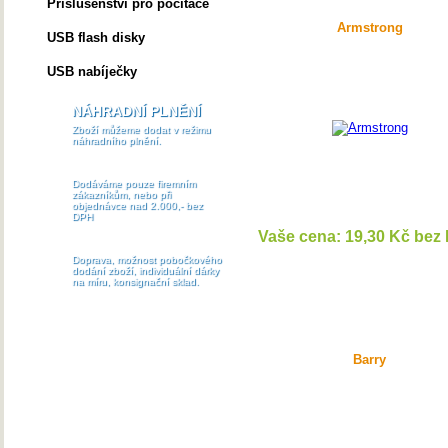
Příslušenství pro počítače
Armstrong
USB flash disky
USB nabíječky
NÁHRADNÍ PLNĚNÍ
Zboží můžeme dodat v režimu
náhradního plnění.
Dodáváme pouze firemním
zákazníkům, nebo při
objednávce nad 2.000,- bez
DPH
Vaše cena: 19,30 Kč bez
DETAI
Doprava, možnost pobočkového
dodání zboží, individuální dárky
na míru, konsignační sklad.
Barry