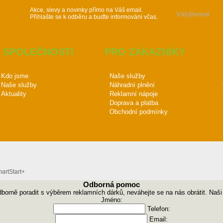
Akce, slevy a novinky přímo na Váš email.
Přihlašte se k odběru a buďte informováni včas.
 SPOLEČNOSTI
PRO ZÁKAZNÍKY
Kdo jsme
Naše služby
Naše služby
Náhradní plnění
Aktuality
Reklamní nápoje
Doprava a platba
Obchodní podmínky
rtStart+
Odborná pomoc
odborně poradit s výběrem reklamních dárků, neváhejte se na nás obrátit. Naš
Jméno:
Telefon:
Email: