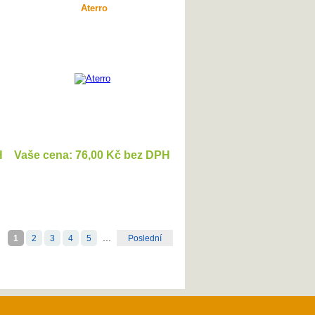
Aterro
H
Vaše cena: 76,00 Kč bez DPH
DETAIL
...
1
2
3
4
5
Poslední