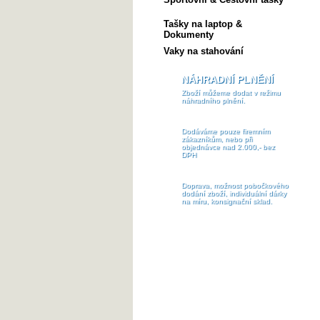
Tašky na laptop &
Dokumenty
Vaky na stahování
NÁHRADNÍ PLNĚNÍ
Zboží můžeme dodat v režimu
náhradního plnění.
Dodáváme pouze firemním
zákazníkům, nebo při
objednávce nad 2.000,- bez
DPH
Doprava, možnost pobočkového
dodání zboží, individuální dárky
na míru, konsignační sklad.