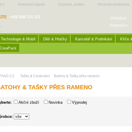
ění
Reklamní nápoje
Doprava, platba
Obchodní podmínky
JTE
+420 608 733 113
Přihlášení
Registrace
Technologie & Mobil
Děti & Hračky
Kancelář & Podnikání
Klíče 
CreaPack
PSAD.CZ
Tašky & Cestování
Batohy & Tašky přes rameno
BATOHY & TAŠKY PŘES RAMENO
yberte:
Akční zboží
Novinka
Výprodej
ýrobce: