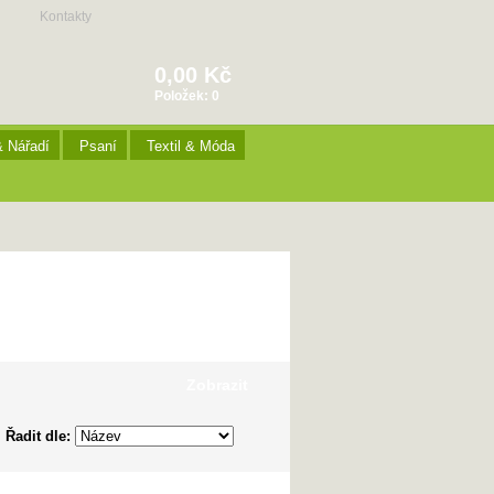
Kontakty
0,00 Kč
Položek:
0
& Nářadí
Psaní
Textil & Móda
Zobrazit
Řadit dle: