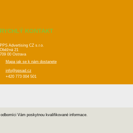
RYCHLÝ KONTAKT
PPS Advertising CZ s.r.o.
Oběžná 21
709 00 Ostrava
Mapa jak se k nám dostanete
info@ppsad.cz
+420 773 004 501
i odborníci Vám poskytnou kvalifikované informace.