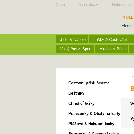
O nás
Naše služby
Náhradní pln
VOLE
Jídlo & Nápoje
Tašky & Cestování
Volný čas & Sport
Vitalita & Péče
Batohy & Tašky přes rameno
P
Cestovní příslušenství
Deštníky
Chladící tašky
V
Peněženky & Obaly na karty
V
Plážové & Nákupní tašky
Sportovní & Cestovní tašky