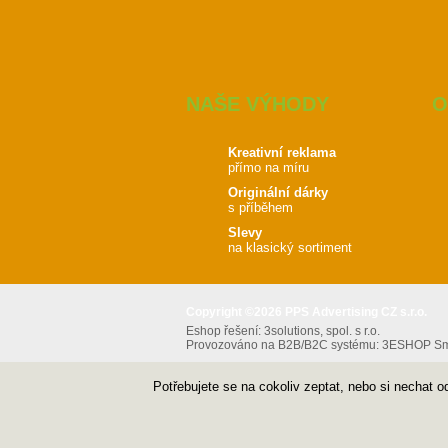
NAŠE VÝHODY
O
Kreativní reklama
přímo na míru
Originální dárky
s příběhem
Slevy
na klasický sortiment
Copyright ©2026 PPS Advertising CZ s.r.o.
Eshop řešení:
3solutions, spol. s r.o.
Provozováno na B2B/B2C systému:
3ESHOP Sma
Potřebujete se na cokoliv zeptat, nebo si nechat 