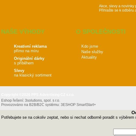
Akce, slevy a novinky 
Přihlašte se k odběru 
NAŠE VÝHODY
O SPOLEČNOSTI
Kreativní reklama
Kdo jsme
přímo na míru
Naše služby
Aktuality
Originální dárky
s příběhem
Slevy
na klasický sortiment
Copyright ©2026 PPS Advertising CZ s.r.o.
Eshop řešení:
3solutions, spol. s r.o.
Provozováno na B2B/B2C systému:
3ESHOP SmartStart+
O
Potřebujete se na cokoliv zeptat, nebo si nechat odborně poradit s výběrem