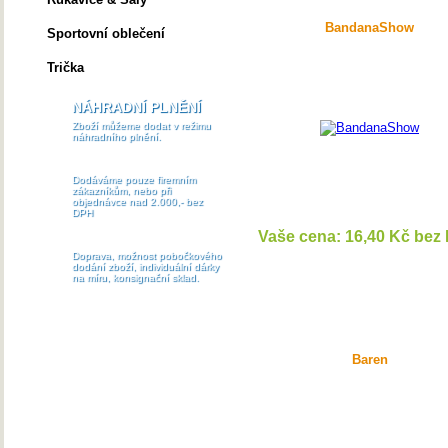
BandanaShow
Sportovní oblečení
Trička
NÁHRADNÍ PLNĚNÍ
Zboží můžeme dodat v režimu
náhradního plnění.
Dodáváme pouze firemním
zákazníkům, nebo při
objednávce nad 2.000,- bez
DPH
Vaše cena: 16,40 Kč bez
DETAI
Doprava, možnost pobočkového
dodání zboží, individuální dárky
na míru, konsignační sklad.
Baren