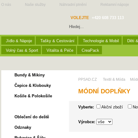
O nás
Naše služby
Náhradní plnění
Reklamní nápoje
VOLEJTE
+420 608 733 113
Jídlo & Nápoje
Tašky & Cestování
Technologie & Mobil
Děti 
Volný čas & Sport
Vitalita & Péče
CreaPack
Bundy & Mikiny
PPSAD.CZ
Textil & Móda
Módn
Čepice & Klobouky
MÓDNÍ DOPLŇKY
Košile & Polokošile
Módní doplňky
Vyberte:
Akční zboží
No
Oblečení do deště
Výrobce:
Odznaky
Rukavice & Šály