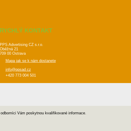
RYCHLÝ KONTAKT
PPS Advertising CZ s.r.o.
Oběžná 21
709 00 Ostrava
Mapa jak se k nám dostanete
info@ppsad.cz
+420 773 004 501
i odborníci Vám poskytnou kvalifikované informace.