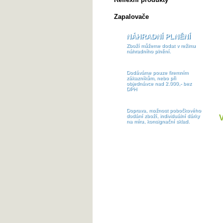
Zapalovače
NÁHRADNÍ PLNĚNÍ
Zboží můžeme dodat v režimu
náhradního plnění.
Dodáváme pouze firemním
zákazníkům, nebo při
objednávce nad 2.000,- bez
DPH
Doprava, možnost pobočkového
dodání zboží, individuální dárky
V
na míru, konsignační sklad.