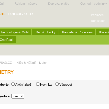
ění
Reklamní nápoje
Doprava, platba
Obchodní podmínky
JTE
+420 608 733 113
Přihlášení
Registrace
Technologie & Mobil
Děti & Hračky
Kancelář & Podnikání
Klíče 
CreaPack
PSAD.CZ
Klíče & Nářadí
Metry
METRY
yberte:
Akční zboží
Novinka
Výprodej
ýrobce: