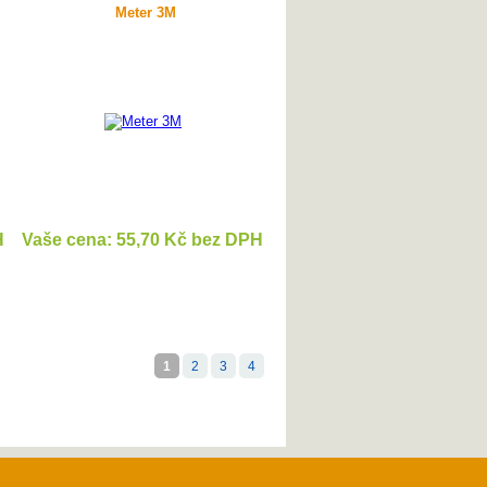
Meter 3M
H
Vaše cena: 55,70 Kč bez DPH
DETAIL
1
2
3
4