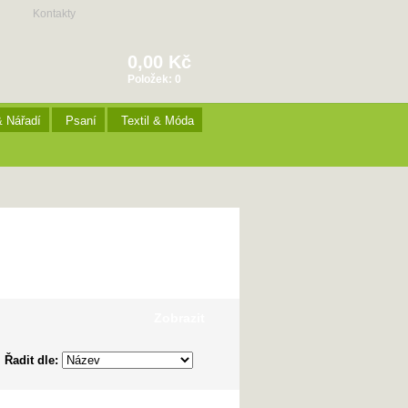
Kontakty
0,00 Kč
Položek:
0
& Nářadí
Psaní
Textil & Móda
Zobrazit
Řadit dle: