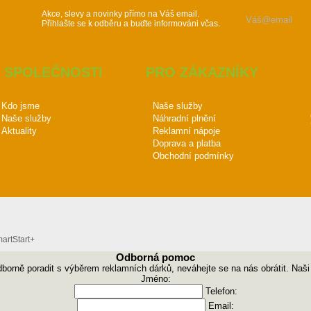
Akce, slevy a novinky přímo na Váš email.
Přihlašte se k odběru a buďte informováni včas.
 SPOLEČNOSTI
PRO ZÁKAZNÍKY
Kdo jsme
Naše služby
Naše služby
Náhradní plnění
Aktuality
Reklamní nápoje
Doprava a platba
Obchodní podmínky
rtStart+
Odborná pomoc
odborně poradit s výběrem reklamních dárků, neváhejte se na nás obrátit. Naš
Jméno:
Telefon:
Email: