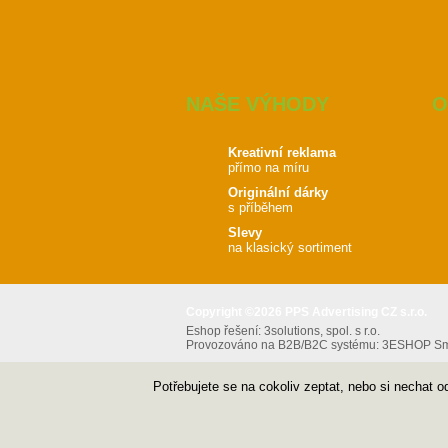
NAŠE VÝHODY
O
Kreativní reklama
přímo na míru
Originální dárky
s příběhem
Slevy
na klasický sortiment
Copyright ©2026 PPS Advertising CZ s.r.o.
Eshop řešení:
3solutions, spol. s r.o.
Provozováno na B2B/B2C systému:
3ESHOP Sma
Potřebujete se na cokoliv zeptat, nebo si nechat 