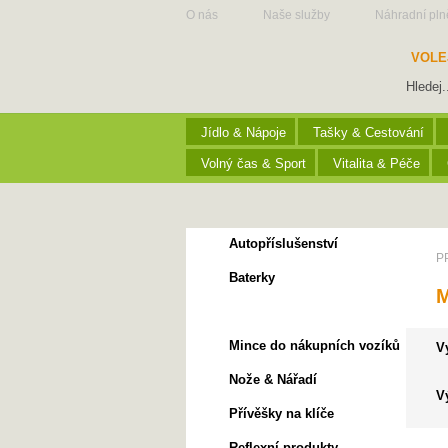
O nás
Naše služby
Náhradní pln
VOLE
Jídlo & Nápoje
Tašky & Cestování
Volný čas & Sport
Vitalita & Péče
Autopříslušenství
P
Baterky
Metry
Mince do nákupních vozíků
V
Nože & Nářadí
V
Přívěšky na klíče
Reflexní produkty