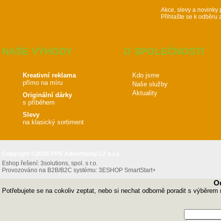
Akce, slevy a novinky 
Přihlašte se k odběru 
NAŠE VÝHODY
O SPOLEČNOSTI
Kreativní reklama
Kdo jsme
přímo na míru
Naše služby
Aktuality
Originální dárky
s příběhem
Slevy
na klasický sortiment
Copyright ©2026 PPS Advertising CZ s.r.o.
Eshop řešení:
3solutions, spol. s r.o.
Provozováno na B2B/B2C systému:
3ESHOP SmartStart+
O
Potřebujete se na cokoliv zeptat, nebo si nechat odborně poradit s výběrem