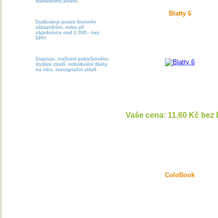
náhradního plnění.
Blatty 6
Dodáváme pouze firemním
zákazníkům, nebo při
objednávce nad 2.000,- bez
DPH
Doprava, možnost pobočkového
dodání zboží, individuální dárky
na míru, konsignační sklad.
Vaše cena: 11,60 Kč bez
DETAI
ColoBook