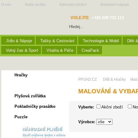
O nás
Naše služby
Náhradní plnění
Reklamní nápoje
VOLEJTE
+420 608 733 113
Jídlo & Nápoje
Tašky & Cestování
Technologie & Mobil
Děti 
Volný čas & Sport
Vitalita & Péče
CreaPack
Hračky
PPSAD.CZ
Děti & Hračky
Malo
Malování & Vybarvování
MALOVÁNÍ & VYBA
Plyšová zvířátka
Pokladničky prasátko
Vyberte:
Akční zboží
No
Puzzle
Výrobce:
NÁHRADNÍ PLNĚNÍ
Zboží můžeme dodat v režimu