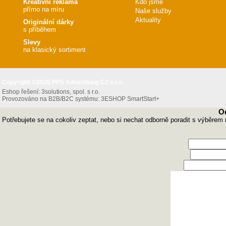
Kreativní reklama
Kdo jsme
přímo na míru
Naše služby
Aktuality
Originální dárky
s příběhem
Slevy
na klasický sortiment
Copyright ©2026 PPS Advertising CZ s.r.o.
Eshop řešení:
3solutions, spol. s r.o.
Provozováno na B2B/B2C systému:
3ESHOP SmartStart+
O
Potřebujete se na cokoliv zeptat, nebo si nechat odborně poradit s výběrem