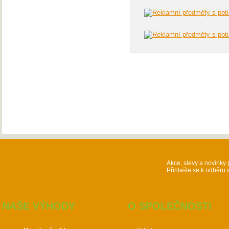
Akce, slevy a novinky 
Přihlašte se k odběru 
NAŠE VÝHODY
O SPOLEČNOSTI