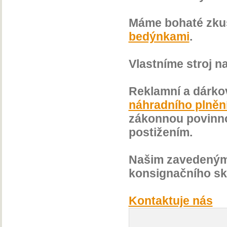
Máme bohaté zku
bedýnkami
.
Vlastníme stroj n
Reklamní a dárko
náhradního plněn
zákonnou povinno
postižením.
Našim zavedeným 
konsignačního sk
Kontaktuje nás