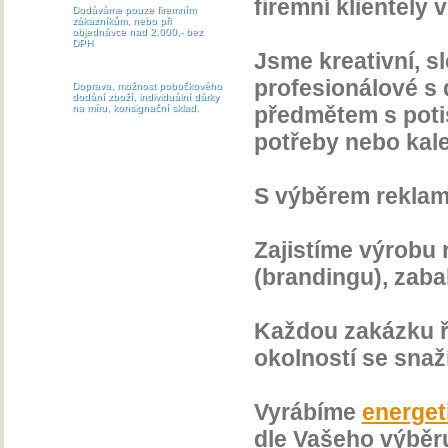
firemní klientely 
Dodáváme pouze firemním
zákazníkům, nebo při
objednávce nad 2.000,- bez
DPH
Jsme kreativní, s
profesionálové s 
Doprava, možnost pobočkového
dodání zboží, individuální dárky
na míru, konsignační sklad.
předmětem s poti
potřeby nebo kale
S výběrem rekla
Zajistíme výrobu 
(brandingu), zabal
Každou zakázku ř
okolností se snaží
Vyrábíme
energet
dle Vašeho výběru