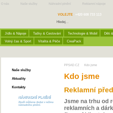
O nás
Naše služby
Náhradní plnění
Reklamní nápoje
VOLEJTE
+420 608 733 113
Jídlo & Nápoje
Tašky & Cestování
Technologie & Mobil
Děti 
Volný čas & Sport
Vitalita & Péče
CreaPack
Kdo jsme
PPSAD.CZ
Kdo jsme
Naše služby
Kdo jsme
Aktuality
Kontakty
Reklamní před
NÁHRADNÍ PLNĚNÍ
Jsme na trhu od r
Zboží můžeme dodat v režimu
náhradního plnění.
reklamních a dár