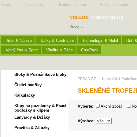
O nás
Naše služby
Náhradní plnění
Reklamní nápoje
VOLEJTE
+420 608 733 113
Jídlo & Nápoje
Tašky & Cestování
Technologie & Mobil
Děti 
Volný čas & Sport
Vitalita & Péče
CreaPack
Bloky & Poznámkové bloky
PPSAD.CZ
Kancelář & Podnikán
Čistící hadříky
SKLENĚNÉ TROFEJ
Kalkulačky
Klipy na poznámky & Psací
Vyberte:
Akční zboží
No
podložky s klipem
Lanyardy & Držáky
Výrobce:
Pravítka & Záložky