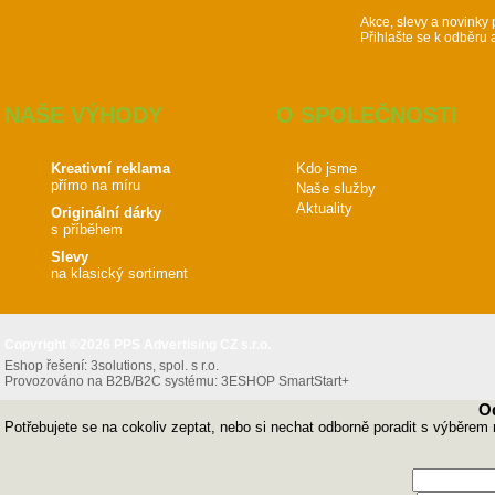
Akce, slevy a novinky 
Přihlašte se k odběru 
NAŠE VÝHODY
O SPOLEČNOSTI
Kreativní reklama
Kdo jsme
přímo na míru
Naše služby
Aktuality
Originální dárky
s příběhem
Slevy
na klasický sortiment
Copyright ©2026 PPS Advertising CZ s.r.o.
Eshop řešení:
3solutions, spol. s r.o.
Provozováno na B2B/B2C systému:
3ESHOP SmartStart+
O
Potřebujete se na cokoliv zeptat, nebo si nechat odborně poradit s výběrem