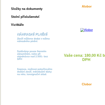
Skleněné trofeje
Alobor
Složky na dokumenty
Stolní příslušenství
Vizitkáře
NÁHRADNÍ PLNĚNÍ
Zboží můžeme dodat v režimu
náhradního plnění.
Dodáváme pouze firemním
zákazníkům, nebo při
Vaše cena: 180,00 Kč 
objednávce nad 2.000,- bez
DPH
DPH
DETAI
Doprava, možnost pobočkového
dodání zboží, individuální dárky
na míru, konsignační sklad.
Clobor