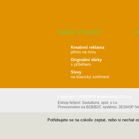
NAŠE VÝHODY
O
Kreativní reklama
přímo na míru
Originální dárky
s příběhem
Slevy
na klasický sortiment
Copyright ©2026 PPS Advertising CZ s.r.o.
Eshop řešení:
3solutions, spol. s r.o.
Provozováno na B2B/B2C systému:
3ESHOP Sma
Potřebujete se na cokoliv zeptat, nebo si nechat 