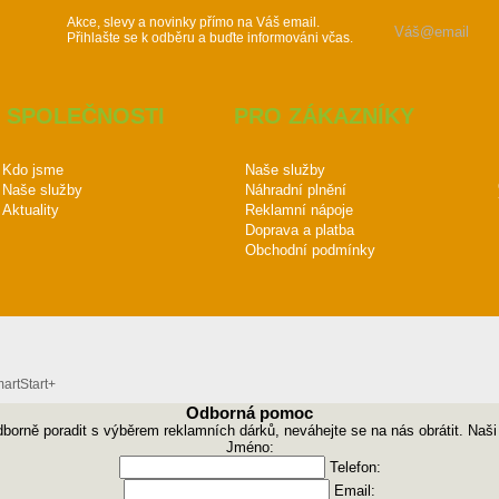
Akce, slevy a novinky přímo na Váš email.
Přihlašte se k odběru a buďte informováni včas.
 SPOLEČNOSTI
PRO ZÁKAZNÍKY
Kdo jsme
Naše služby
Naše služby
Náhradní plnění
Aktuality
Reklamní nápoje
Doprava a platba
Obchodní podmínky
rtStart+
Odborná pomoc
odborně poradit s výběrem reklamních dárků, neváhejte se na nás obrátit. Naš
Jméno:
Telefon:
Email: