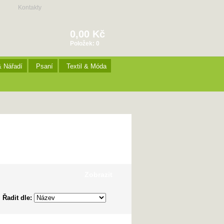
Kontakty
0,00 Kč
Položek:
0
& Nářadí
Psaní
Textil & Móda
Zobrazit
Řadit dle: