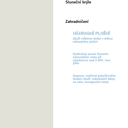
Sluneční brýle
Venkovní & Pěší turistika
Zahradničení
NÁHRADNÍ PLNĚNÍ
Zboží můžeme dodat v režimu
náhradního plnění.
Dodáváme pouze firemním
zákazníkům, nebo při
objednávce nad 2.000,- bez
DPH
Doprava, možnost pobočkového
dodání zboží, individuální dárky
na míru, konsignační sklad.