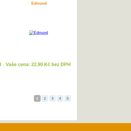
Edmund
H
Vaše cena: 22,90 Kč bez DPH
DETAIL
1
2
3
4
5