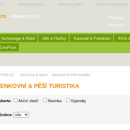
ění
Reklamní nápoje
Doprava, platba
Obchodní podmínky
JTE
+420 608 733 113
Přihlášení
Registrace
Technologie & Mobil
Děti & Hračky
Kancelář & Podnikání
Klíče 
CreaPack
PSAD.CZ
Volný čas & Sport
Venkovní & Pěší turistika
ENKOVNÍ & PĚŠÍ TURISTIKA
yberte:
Akční zboží
Novinka
Výprodej
ýrobce: