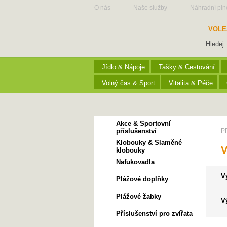
O nás
Naše služby
Náhradní pln
VOLE
Jídlo & Nápoje
Tašky & Cestování
Volný čas & Sport
Vitalita & Péče
Akce & Sportovní
příslušenství
P
Klobouky & Slaměné
V
klobouky
Nafukovadla
V
Plážové doplňky
Plážové žabky
V
Příslušenství pro zvířata