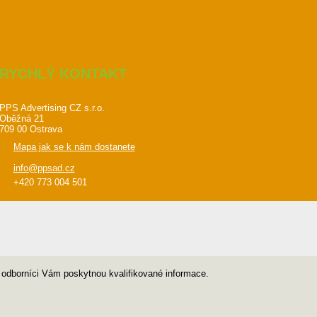
RYCHLÝ KONTAKT
PPS Advertising CZ s.r.o.
Oběžná 21
709 00 Ostrava
Mapa jak se k nám dostanete
info@ppsad.cz
+420 773 004 501
i odborníci Vám poskytnou kvalifikované informace.