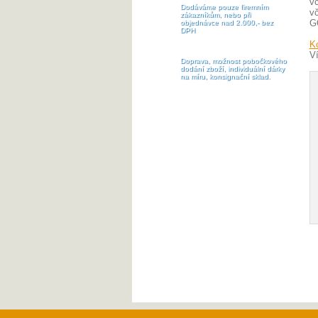
vč
Dodáváme pouze firemním
vč
zákazníkům, nebo při
G
objednávce nad 2.000,- bez
DPH
Ko
V
Doprava, možnost pobočkového
dodání zboží, individuální dárky
na míru, konsignační sklad.