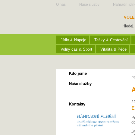
O nás
Naše služby
Náhradní pln
VOLE
Jídlo & Nápoje
Tašky & Cestování
Volný čas & Sport
Vitalita & Péče
Kdo jsme
P
Naše služby
A
Aktuality
22
Kontakty
E
NÁHRADNÍ PLNĚNÍ
P
Zboží můžeme dodat v režimu
do
náhradního plnění.
„V