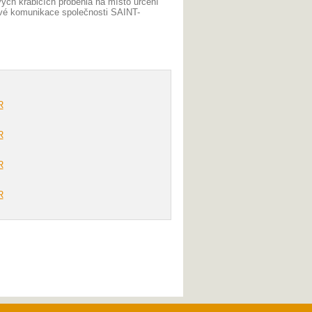
ých krabicích proběhla na místo určení
gové komunikace společnosti SAINT-