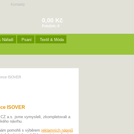
Kontakty
0,00 Kč
Položek:
0
& Nářadí
Psaní
Textil & Móda
erence ISOVER
ence ISOVER
a.s. jsme vymysleli, zkompletovali a
ckého návrhu.
Z nám pomohli s výběrem
reklamních nápojů