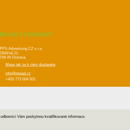
RYCHLÝ KONTAKT
PPS Advertising CZ s.r.o.
Oběžná 21
709 00 Ostrava
Mapa jak se k nám dostanete
info@ppsad.cz
+420 773 004 501
i odborníci Vám poskytnou kvalifikované informace.