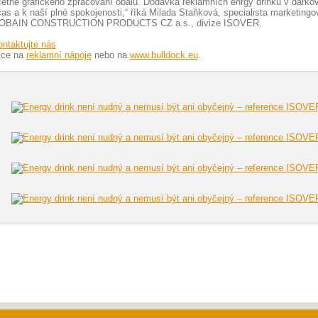
etně grafického zpracování obalu. Dodávka reklamních enrgy drinků v dárkov
as a k naší plné spokojenosti,“ říká Milada Staňková, specialista marketin
OBAIN CONSTRUCTION PRODUCTS CZ a.s., divize ISOVER.
ntaktujte nás
íce na
reklamní nápoje
nebo na
www.bulldock.eu
.