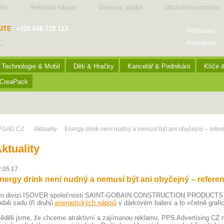
ění
Reklamní nápoje
Doprava, platba
Obchodní podmínky
JTE
+420 608 733 113
Přihlášení
Registrace
Technologie & Mobil
Děti & Hračky
Kancelář & Podnikání
Klíče 
CreaPack
PSAD.CZ
Aktuality
Energy drink není nudný a nemusí být ani obyčejný – ref
ktuality
.05.17
nergy drink není nudný a nemusí být ani obyčejný – refer
ro divizi ISOVER společnosti SAINT-GOBAIN CONSTRUCTION PRODUCTS CZ 
dali sadu tří druhů
energetických nápojů
v dárkovém balení a to včetně grafi
ěděli jsme, že chceme atraktivní a zajímanou reklamu. PPS Advertising C