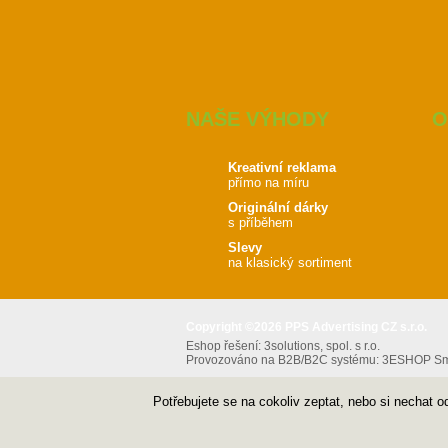
NAŠE VÝHODY
O
Kreativní reklama
přímo na míru
Originální dárky
s příběhem
Slevy
na klasický sortiment
Copyright ©2026 PPS Advertising CZ s.r.o.
Eshop řešení:
3solutions, spol. s r.o.
Provozováno na B2B/B2C systému:
3ESHOP Sma
Potřebujete se na cokoliv zeptat, nebo si nechat 