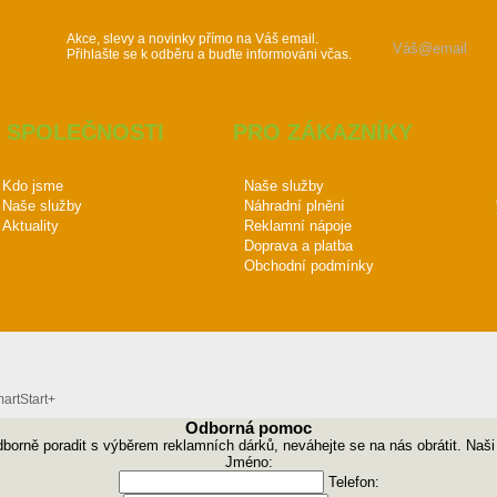
Akce, slevy a novinky přímo na Váš email.
Přihlašte se k odběru a buďte informováni včas.
 SPOLEČNOSTI
PRO ZÁKAZNÍKY
Kdo jsme
Naše služby
Naše služby
Náhradní plnění
Aktuality
Reklamní nápoje
Doprava a platba
Obchodní podmínky
rtStart+
Odborná pomoc
odborně poradit s výběrem reklamních dárků, neváhejte se na nás obrátit. Naš
Jméno:
Telefon: